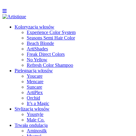
Koloryzacja włosów
Experience Color System
Seasons Semi Hair Color
Beach Blonde
ArtiShades
Freak Direct Colors
No Yellow
Refresh Color Shampoo
Pielęgnacja włosów
Youcare
Mencare
Suncare
ArtiPlex
Orchid
It’s a Magic
Stylizacja włosów
Youstyle
Male Co.
Trwała ondulacja
Aminosilk