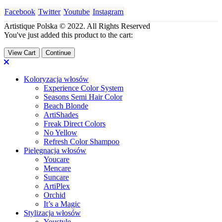
Facebook
Twitter
Youtube
Instagram
Artistique Polska © 2022. All Rights Reserved
You've just added this product to the cart:
View Cart
Continue
Koloryzacja włosów
Experience Color System
Seasons Semi Hair Color
Beach Blonde
ArtiShades
Freak Direct Colors
No Yellow
Refresh Color Shampoo
Pielęgnacja włosów
Youcare
Mencare
Suncare
ArtiPlex
Orchid
It’s a Magic
Stylizacja włosów
Youstyle