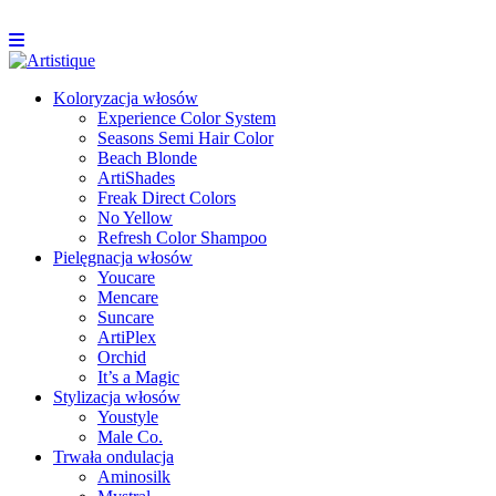
Koloryzacja włosów
Experience Color System
Seasons Semi Hair Color
Beach Blonde
ArtiShades
Freak Direct Colors
No Yellow
Refresh Color Shampoo
Pielęgnacja włosów
Youcare
Mencare
Suncare
ArtiPlex
Orchid
It’s a Magic
Stylizacja włosów
Youstyle
Male Co.
Trwała ondulacja
Aminosilk