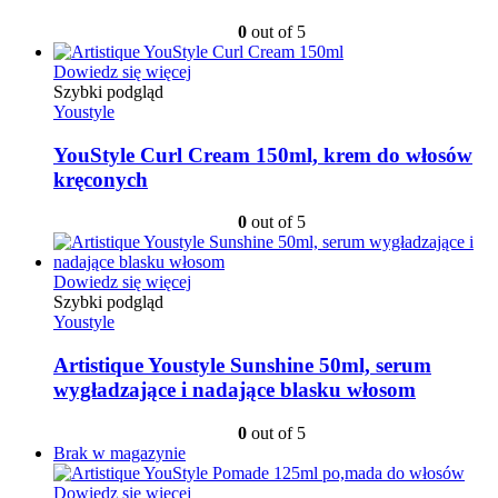
0
out of 5
Dowiedz się więcej
Szybki podgląd
Youstyle
YouStyle Curl Cream 150ml, krem do włosów
kręconych
0
out of 5
Dowiedz się więcej
Szybki podgląd
Youstyle
Artistique Youstyle Sunshine 50ml, serum
wygładzające i nadające blasku włosom
0
out of 5
Brak w magazynie
Dowiedz się więcej