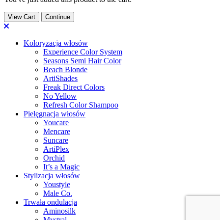
View Cart
Continue
Koloryzacja włosów
Experience Color System
Seasons Semi Hair Color
Beach Blonde
ArtiShades
Freak Direct Colors
No Yellow
Refresh Color Shampoo
Pielęgnacja włosów
Youcare
Mencare
Suncare
ArtiPlex
Orchid
It’s a Magic
Stylizacja włosów
Youstyle
Male Co.
Trwała ondulacja
Aminosilk
Mystral